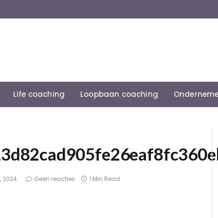
Life coaching
Loopbaan coaching
Onderneme
3d82cad905fe26eaf8fc360e
5, 2024
Geen reacties
1 Min Read