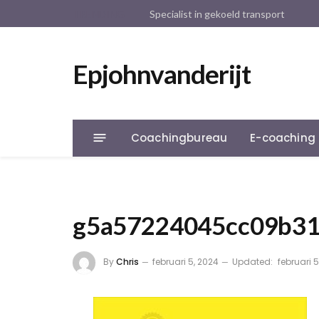
TRENDING
Specialist in gekoeld transport
Epjohnvanderijt
Coachingbureau
E-coaching
g5a57224045cc09b31
By
Chris
februari 5, 2024
Updated:
februari 