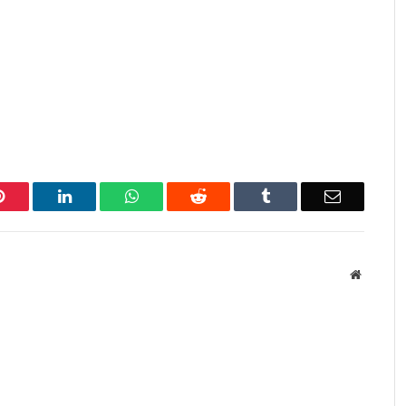
Pinterest
LinkedIn
WhatsApp
Reddit
Tumblr
Email
Website