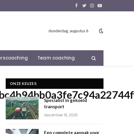
Facebook
Twitter
Instagram
YouTube
donderdag, augustus 6
rscoaching
Team coaching
ONZE KEUZES
bc4b94bb0a3fe7c94a22744
Specialist in gekoeld
transport
december 16, 2025
Een complete aanpak voor